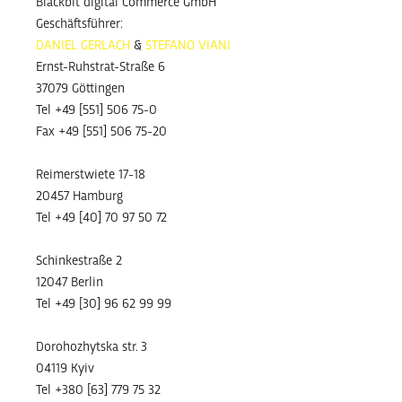
Blackbit digital Commerce GmbH
Geschäftsführer:
DANIEL GERLACH
&
STEFANO VIANI
Ernst-Ruhstrat-Straße 6
37079 Göttingen
Tel +49 [551] 506 75-0
Fax +49 [551] 506 75-20
Reimerstwiete 17-18
20457 Hamburg
Tel +49 [40] 70 97 50 72
Schinkestraße 2
12047 Berlin
Tel +49 [30] 96 62 99 99
Dorohozhytska str. 3
04119 Kyiv
Tel +380 [63] 779 75 32